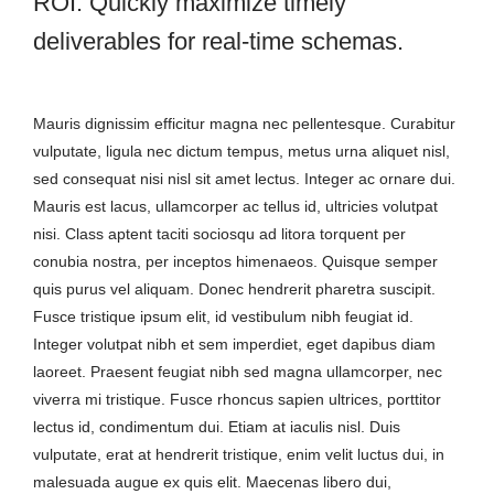
ROI. Quickly maximize timely
deliverables for real-time schemas.
Mauris dignissim efficitur magna nec pellentesque. Curabitur
vulputate, ligula nec dictum tempus, metus urna aliquet nisl,
sed consequat nisi nisl sit amet lectus. Integer ac ornare dui.
Mauris est lacus, ullamcorper ac tellus id, ultricies volutpat
nisi. Class aptent taciti sociosqu ad litora torquent per
conubia nostra, per inceptos himenaeos. Quisque semper
quis purus vel aliquam. Donec hendrerit pharetra suscipit.
Fusce tristique ipsum elit, id vestibulum nibh feugiat id.
Integer volutpat nibh et sem imperdiet, eget dapibus diam
laoreet. Praesent feugiat nibh sed magna ullamcorper, nec
viverra mi tristique. Fusce rhoncus sapien ultrices, porttitor
lectus id, condimentum dui. Etiam at iaculis nisl. Duis
vulputate, erat at hendrerit tristique, enim velit luctus dui, in
malesuada augue ex quis elit. Maecenas libero dui,